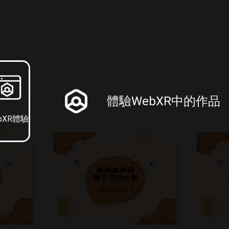
體驗WebXR中的作品
bXR體驗