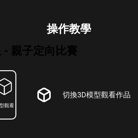
法體驗webXR
操作教學
 - 親子定向比賽
切換3D模型觀看作品
型觀看