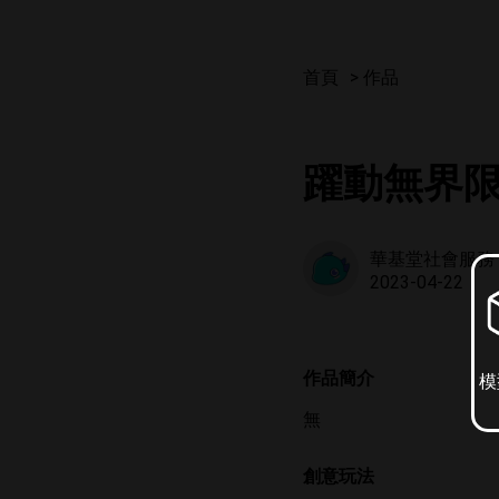
首頁
作品
躍動無界限
華基堂社會服務
2023-04-22
作品簡介
模
無
創意玩法