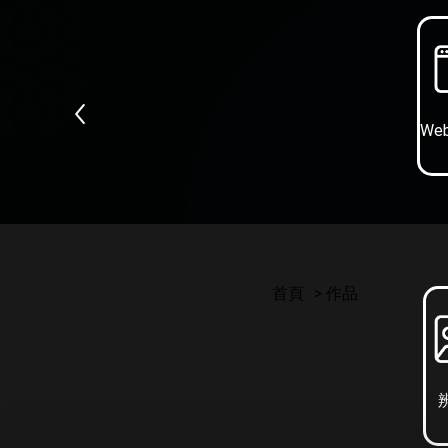
We
首頁
作品