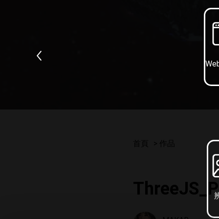
We
首頁
作品
ThreeJS_P